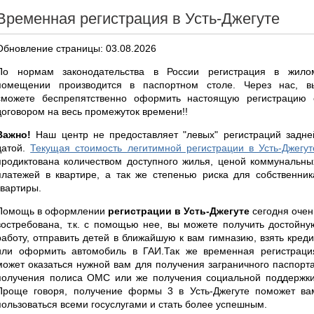
Временная регистрация в Усть-Джегуте
Обновление страницы: 03.08.2026
По нормам законодательства в России регистрация в жило
помещении производится в паспортном столе. Через нас, в
сможете беспрепятственно оформить настоящую регистрацию 
договором на весь промежуток времени!!
Важно!
Наш центр не предоставляет "левых" регистраций задне
датой.
Текущая стоимость легитимной регистрации в Усть-Джегут
продиктована количеством доступного жилья, ценой коммунальны
платежей в квартире, а так же степенью риска для собственник
квартиры.
Помощь в оформлении
регистрации в Усть-Джегуте
сегодня очен
востребована, т.к. с помощью нее, вы можете получить достойну
работу, отправить детей в ближайшую к вам гимназию, взять креди
или оформить автомобиль в ГАИ.Так же временная регистраци
может оказаться нужной вам для получения заграничного паспорта
получения полиса ОМС или же получения социальной поддержки
Проще говоря, получение формы 3 в Усть-Джегуте поможет ва
пользоваться всеми госуслугами и стать более успешным.