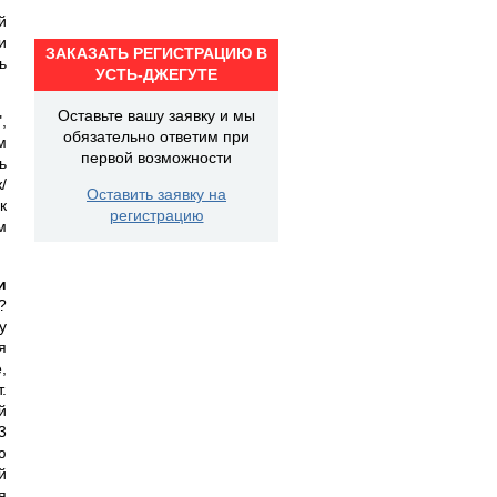
й
и
ЗАКАЗАТЬ РЕГИСТРАЦИЮ В
ь
УСТЬ-ДЖЕГУТЕ
Оставьте вашу заявку и мы
,
обязательно ответим при
м
первой возможности
ь
/
Оставить заявку на
к
регистрацию
м
и
?
у
я
,
.
й
3
ю
й
я