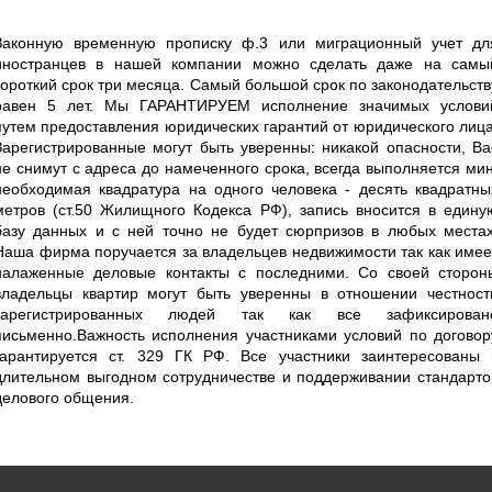
Законную временную прописку ф.3 или миграционный учет дл
иностранцев в нашей компании можно сделать даже на самы
короткий срок три месяца. Самый большой срок по законодательств
равен 5 лет. Мы ГАРАНТИРУЕМ исполнение значимых услови
путем предоставления юридических гарантий от юридического лица
Зарегистрированные могут быть уверенны: никакой опасности, Ва
не снимут с адреса до намеченного срока, всегда выполняется мин
необходимая квадратура на одного человека - десять квадратны
метров (ст.50 Жилищного Кодекса РФ), запись вносится в едину
базу данных и с ней точно не будет сюрпризов в любых местах
Наша фирма поручается за владельцев недвижимости так как имее
налаженные деловые контакты с последними. Со своей сторон
владельцы квартир могут быть уверенны в отношении честност
зарегистрированных людей так как все зафиксирован
письменно.Важность исполнения участниками условий по договор
гарантируется ст. 329 ГК РФ. Все участники заинтересованы 
длительном выгодном сотрудничестве и поддерживании стандарто
делового общения.