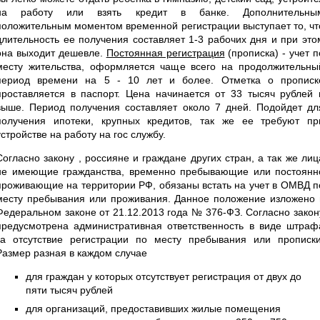
на работу или взять кредит в банке. Дополнительны
положительным моментом временной регистрации выступает то, чт
длительность ее получения составляет 1-3 рабочих дня и при это
она выходит дешевле.
Постоянная регистрация
(прописка) - учет п
месту жительства, оформляется чаще всего на продолжительны
период времени на 5 - 10 лет и более. Отметка о прописк
проставляется в паспорт. Цена начинается от 33 тысяч рублей 
выше. Период получения составляет около 7 дней. Подойдет дл
получения ипотеки, крупных кредитов, так же ее требуют пр
устройстве на работу на гос службу.
Согласно закону , россияне и граждане других стран, а так же лиц
не имеющие гражданства, временно пребывающие или постоянн
проживающие на территории РФ, обязаны встать на учет в ОМВД п
месту пребывания или проживания. Данное положение изложено 
Федеральном законе от 21.12.2013 года № 376-ФЗ. Согласно закон
предусмотрена административная ответственность в виде штраф
за отсутствие регистрации по месту пребывания или прописки
Размер разная в каждом случае
для граждан у которых отсутствует регистрация от двух до
пяти тысяч рублей
для организаций, предоставивших жилые помещения