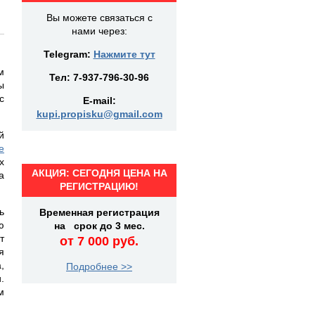
Вы можете связаться с
нами через:
Telegram:
Нажмите тут
м
Тел:
7-937-796-30-96
ы
с
E-mail:
kupi.propisku@gmail.com
й
е
х
АКЦИЯ: СЕГОДНЯ ЦЕНА НА
а
РЕГИСТРАЦИЮ!
ь
Временная регистрация
ю
на срок до 3 мес.
т
от 7 000 руб.
я
,
Подробнее >>
.
м