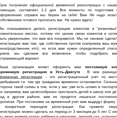
Срок получения
официальной временной регистрации
с наше
помощью, составляет 1-2 дня. Все моменты по подготовке 
оформлению справок мы берем на себя! Вам Не надо искат
собственника готового прописать вас. Не нужно ждать!
Мы отказываемся делать регистрацию клиентам в "резиновых"
сомнительных местах, потому что ценим своих клиентов и хоти
быть уверенными, что вам все понравится. Мы не сможем сделат
регистрацию вам там, где собственник против (например ваш муж
жена/родственник итп), но если вам нужен определенный списо
домов, мы сделаем все возможное, чтобы подобрать ва
устраивающий вариант.
Наша организация может оформить вам
постоянную ил
временную регистрацию в Усть-Джегуте
. В чем разница
Временная регистрация
- это регистрационный учет по мест
пребывания т.е. там где гражданин временно остановился. Сильна
сторона такой схемы в том, если у вас уже есть штамп в паспорте
но например вам целесообразно пристроить детей в школу или дет
сад в другом районе, вам не придется лишаться постоянно
прописки. При постановке на временный учет вам выдадут форму 
с конкретным периодом регистрации. Как правило таку
регистрацию можно сделать на период от 3 месяцев до 5 лет. С не
вы легко можете отдать ребенка в гимназию, детский сад, устроитс